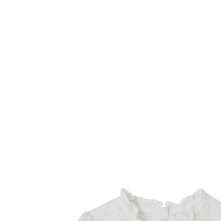
VERTBAUDET
Mädchen Baby Volantbluse weiß
26,99 €
inkl. MwSt. und zzgl.
Versandkosten
13 PAYBACK Basis°Punkte
sammeln
Variante
weiß
Größe