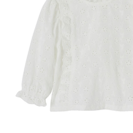
In den Warenkorb
Lieferung nach Hause
Lieferbar - in 6-7 Werktagen bei Dir
Versand durch Partner
Filialabholung
Einen Moment bitte...