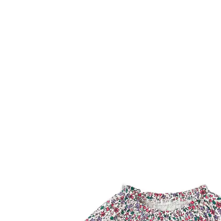
VERTBAUDET
Mädchen Blusenshirt in Cropped-Länge
wollweiß
15,99 €
inkl. MwSt. und zzgl.
Versandkosten
7 PAYBACK Basis°Punkte
sammeln
Variante
wollweiß
Größe