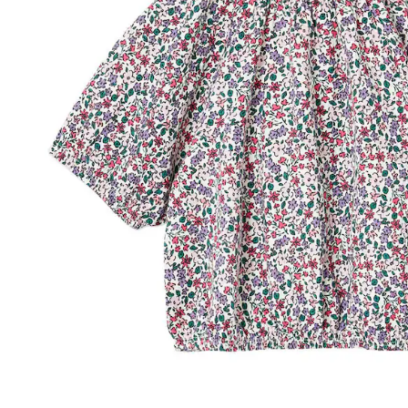
In den Warenkorb
Lieferung nach Hause
Lieferbar - in 6-7 Werktagen bei Dir
Versand durch Partner
Filialabholung
Einen Moment bitte...