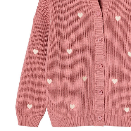
In den Warenkorb
Lieferung nach Hause
Lieferbar - in 6-7 Werktagen bei Dir
Versand durch Partner
Filialabholung
Einen Moment bitte...