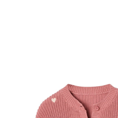
VERTBAUDET
Mädchen Strickjacke mit kleinen Stickereien
altrosa herzen
25,99 €
inkl. MwSt. und zzgl.
Versandkosten
12 PAYBACK Basis°Punkte
sammeln
Variante
altrosa herzen
Größe