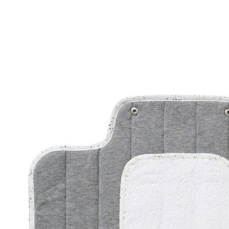
VERTBAUDET
Reise-Wickelunterlage grau meliert
20,99 €
inkl. MwSt. und zzgl.
Versandkosten
10 PAYBACK Basis°Punkte
sammeln
In den Warenkorb
Lieferung nach Hause
Lieferbar - in 6-7 Werktagen bei Dir
Versand durch Partner