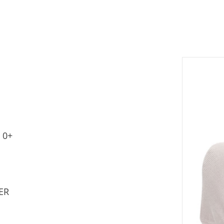
Ei
 0+
ER