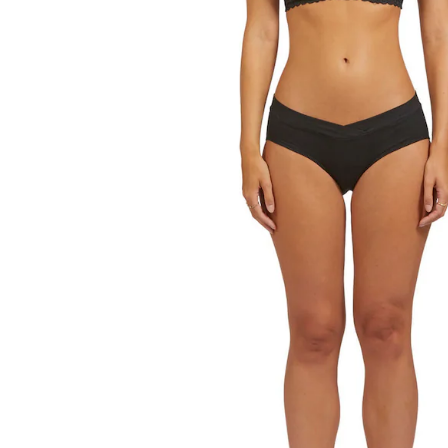
BH-Größenrechner
In den Warenkorb
Lieferung nach Hause
Lieferbar - in 6-7 Werktagen bei Dir
Versand durch Partner
Filialabholung
Einen Moment bitte...