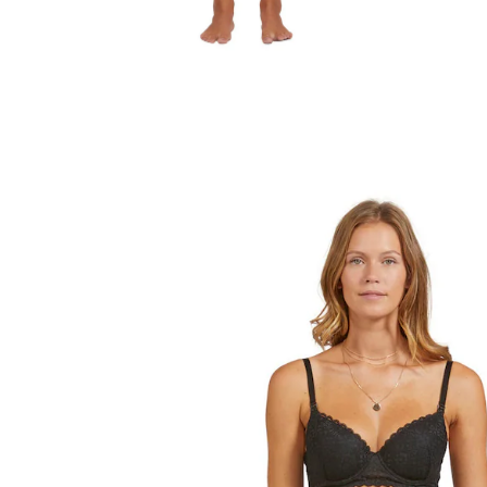
VERTBAUDET
Still-BH aus Spitze mit Bügeln, Schwangerschaft
& Stillzeit schwarz bedruckt
42,99 €
inkl. MwSt. und zzgl.
Versandkosten
21 PAYBACK Basis°Punkte
sammeln
Variante
schwarz bedruckt
Größe