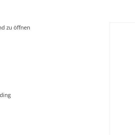
Fi
Ei
nd zu öffnen
dding