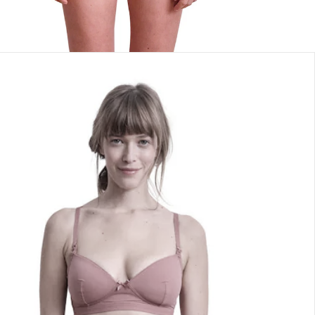
lialabholung
nen Moment bitte...