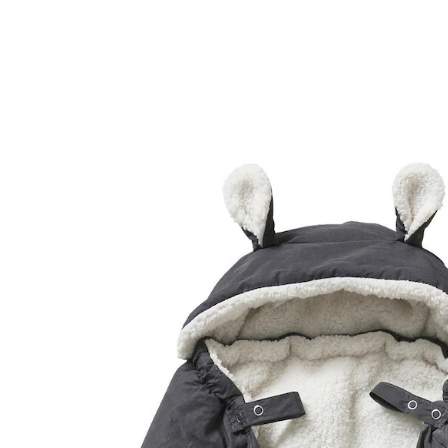
VERTBAUDET
Wintercover für die Babytrage mit Kapuze,
Teddyfleece-Futter grau
45,99 €
inkl. MwSt. und zzgl.
Versandkosten
22 PAYBACK Basis°Punkte
sammeln
Variante
grau
In den Warenkorb