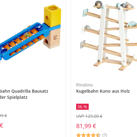
Pinolino
ahn Quadrilla Bausatz
Kugelbahn Kuno aus Holz
der Spielplatz
36 %
99 €
UVP 129,00 €
 €
81,99 €
(7)