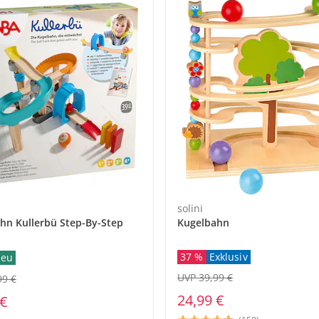
baby-walz Ratgeber
baby-walz Ratgeber
baby-walz Ratgeber
baby-walz Ratgeber
baby-walz Ratgeber
baby-walz Ratgeber
baby-walz Ratgeber
baby-walz Ratgeber
Welche Kinder
Die Kindersitz
Die Babytrage
Die unterschie
Babys Erstauss
Motorik förde
Babys erstes 
Stillen
gibt es?
jetzt entdecke
jetzt entdecke
Hochstuhl-Art
jetzt entdecke
jetzt entdecke
jetzt entdecke
jetzt entdecke
jetzt entdecke
jetzt entdecke
en
solini
hn Kullerbü Step-By-Step
Kugelbahn
37 %
Exklusiv
eu
UVP 39,99 €
99 €
24,99 €
 €