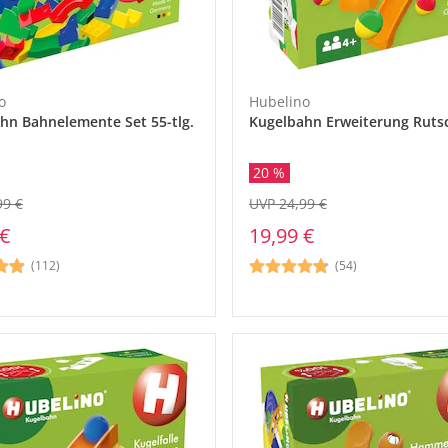
o
Hubelino
hn Bahnelemente Set 55-tlg.
Kugelbahn Erweiterung Ruts
20 %
99 €
UVP 24,99 €
 €
19,99 €
(112)
(54)