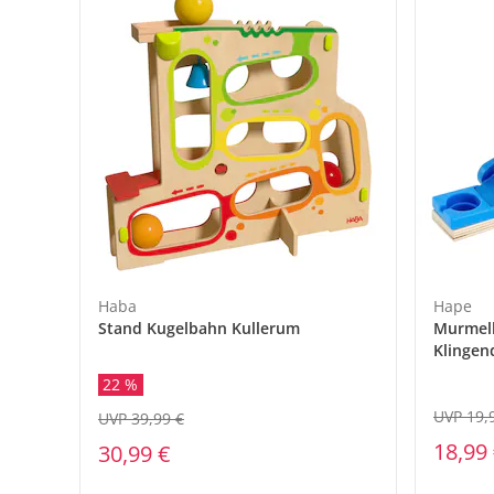
Haba
Hape
Stand Kugelbahn Kullerum
Murmelb
Klingen
22 %
UVP 19,
UVP 39,99 €
18,99
30,99 €