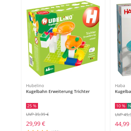
Kleider & Röcke
Schaukeltiere
Badespielzeug
Schule & Kindergarten
Bücher
Flaschen- &
Babykostwärmer
SALE Pflege
Zwillingswagen
Isofix-Base
Babyschaukeln
Umstandsmode
Schmusetücher
Adventskalender
Babynahrung &
SALE Ernährung
Kinderwagenaufsätze
Kindersitze-Zubehör
Babyzimmer-Komplett-
Stillmode
Spielbögen & Krabbeldeck
Zubereitung
Sets
Wickeltaschen
Stoffpuppen
Geschirr & Besteck
Deko & Accessoires
alles entdecken
Lätzchen
Schränke & Regale
Hochstühle
alles entdecken
Hubelino
Haba
Kugelbahn Erweiterung Trichter
Kugelba
25 %
10 %
N
UVP 39,99 €
UVP 49,
29,99 €
44,99