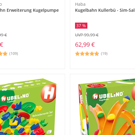
o
Haba
hn Erweiterung Kugelpumpe
Kugelbahn Kullerbü - Sim-Sal
37 %
99 €
UVP 99,99 €
 €
62,99 €
(109)
(19)