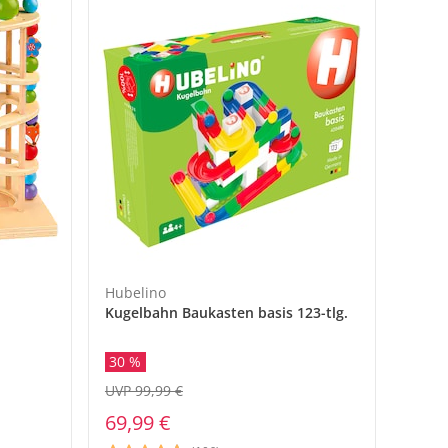
baby-walz Ratgeber
baby-walz Ratgeber
baby-walz Ratgeber
baby-walz Ratgeber
Frisch eingetroffen
baby-walz Ratgeber
baby-walz Ratgeber
baby-walz Ratgeber
wagen-Modelle
gruppen
dlichen
tattung
rn
Bad
Deine Wickeltasche
Babys Erstausstattung
Fahrradausflug mit der
Gesunder Babyschlaf
New Collection
Babys erstes Jahr
Entspannende Babymassage
Baby am Tisch
n
n
en
n
n
n
n
jetzt entdecken
jetzt entdecken
Familie
jetzt entdecken
jetzt entdecken
jetzt entdecken
jetzt entdecken
jetzt entdecken
n
n
jetzt entdecken
Hubelino
Kugelbahn Baukasten basis 123-tlg.
30 %
UVP 99,99 €
69,99 €