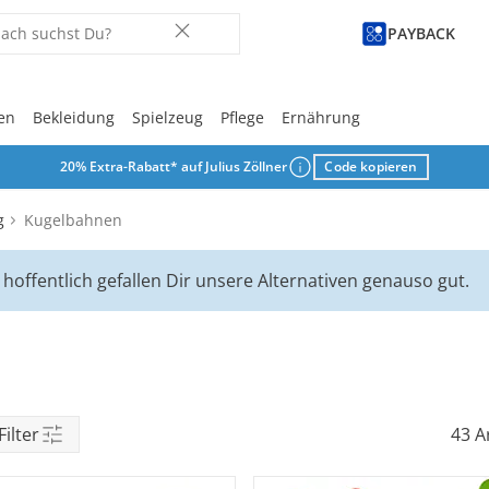
PAYBACK
en
Bekleidung
Spielzeug
Pflege
Ernährung
20% Extra-Rabatt* auf Julius Zöllner
Code kopieren
Derzeit beliebt
Derzeit beliebt
Derzeit beliebt
Derzeit beliebt
Derzeit beliebt
Derzeit beliebt
Derzeit beliebt
Derzeit beliebt
Derzeit beliebt
Lass Dich in
Lass Dich in
Lass Dich in
Lass Dich in
Lass Dich in
Lass Dich in
Lass Dich in
Lass Dich in
Lass Dich in
g
Kugelbahnen
tion
Download
hoffentlich gefallen Dir unsere Alternativen genauso gut.
e
ost
Filter
43 Ar