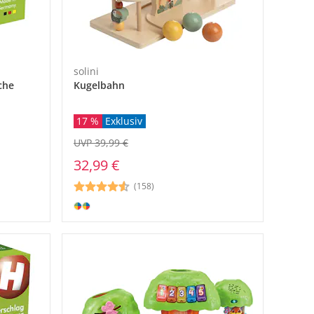
solini
che
Kugelbahn
17 %
Exklusiv
UVP 39,99 €
32,99 €
(158)