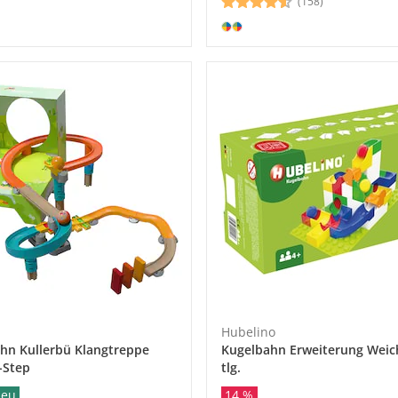
(158)
Hubelino
hn Kullerbü Klangtreppe
Kugelbahn Erweiterung Weic
-Step
tlg.
eu
14 %