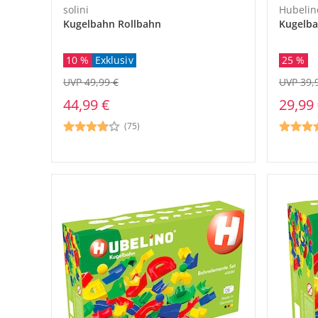
solini
Hubelin
Kugelbahn Rollbahn
Kugelba
10 %
Exklusiv
25 %
UVP 49,99 €
UVP 39,
44,99 €
29,99
(75)