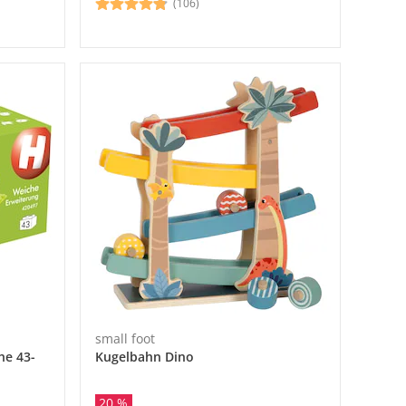
(106)
small foot
he 43-
Kugelbahn Dino
20 %