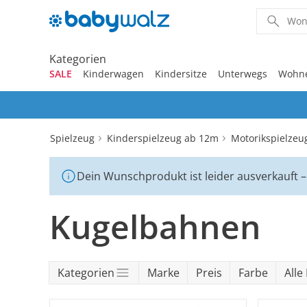
Kategorien
SALE
Kinderwagen
Kindersitze
Unterwegs
Wohn
‎Entdecke unsere Kategorien
‎Entdecke unsere Kategorien
‎Entdecke unsere Kategorien
‎Entdecke unsere Kategorien
‎Entdecke unsere Kategorien
‎Entdecke unsere Kategorien
‎Entdecke unsere Kategorien
‎Entdecke unsere Kategorien
‎Entdecke unsere Kategorien
‎Entdecke unsere Kategorien
Spielzeug
Kinderspielzeug ab 12m
Motorikspielzeu
Kinderwagen 2-in-1
Babyschalen mit Liegefunk
Babytragen
Treppenhochstühle
Erstausstattung
Badespielzeug
Badewannen
Stillkissenbezüge
Geschenkgutscheine per 
SALE Bekleidung
Kombikinderwagen
Babyschalen
Tragesysteme
Hochstühle
Neugeborenenkleidung
Babyspielzeug 0-12m
Badezubehör
Stillkissen
Geschenkgutscheine
Dein Wunschprodukt ist leider ausverkauft – 
Kinderwagen 3-in-1
Babyschalen mit Isofix-Bas
Tragetücher
Klapphochstühle
Bekleidungs-Sets
Erinnerungsstücke
Badewannenständer
Geschenkgutscheine per P
SALE Kinderwagen
Kinderwagen-Zubehör
Reboarder
Kinderfahrzeuge
Betten
Babykleidung
Kinderspielzeug ab
Beruhigung
Milchpumpen
Geschenksets
12m
Kinderwagen-Bausteine
Babyschalen für Flugreisen
Rückentragen
Lerntürme
Bodys
Kuscheltiere
Badewannensitze
Kugelbahnen
SALE Kindersitze
Sportwagen
Kindersitze 9-18 kg
Fahrradsitze & -
Heimtextilien
Kinderkleidung
Hausapotheke
Stillzubehör
anhänger
Outdoor-Spielzeug
Umbaubare Sportwagen
Babytragen-Zubehör
Reisehochstühle
Strampler
Lauflernhilfen
Badetextilien
SALE Unterwegs
Buggys
Kindersitze 9-36 kg
Sicherheit
Schuhe
Kindertoilette
Spucktücher
Reisetaschen & -koffer
tiptoi®
Tragejacken
Hochstuhl-Zubehör
Overalls
Mobiles
Waschschüsseln
Kategorien
Marke
Preis
Farbe
Alle 
SALE Wohnen
Jogger
Kindersitze 15-36 kg
Wickelmöbel
Outdoorkleidung
Wickeln
Babyflaschen &
Reisebetten & Matratzen
tonies®
Zubehör
Hosen
Motorikspielzeug
Badethermometer
SALE Spielzeug
Geschwisterwagen
Sitzerhöhungen
Babywippen
Accessoires
Pflegeprodukte