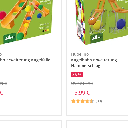
o
Hubelino
hn Erweiterung Kugelfalle
Kugelbahn Erweiterung
Hammerschlag
36 %
99 €
UVP 24,99 €
 €
15,99 €
(39)