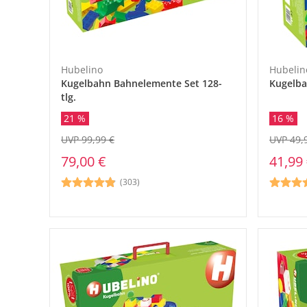
Hubelino
Hubelin
Kugelbahn Bahnelemente Set 128-
Kugelba
tlg.
21 %
16 %
UVP 99,99 €
UVP 49,
79,00 €
41,99
(303)