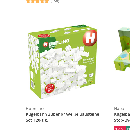
(158)
Hubelino
Haba
Kugelbahn Zubehör Weiße Bausteine
Kugelba
Set 120-tlg.
Step-By
17 %
N