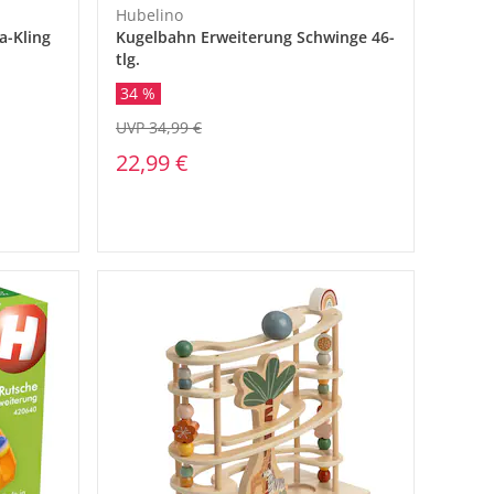
Hubelino
a-Kling
Kugelbahn Erweiterung Schwinge 46-
tlg.
34 %
UVP 34,99 €
22,99 €