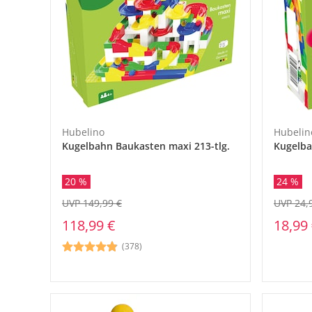
Hubelino
Hubelin
Kugelbahn Baukasten maxi 213-tlg.
Kugelba
24 %
20 %
UVP 24,
UVP 149,99 €
18,99
118,99 €
(378)