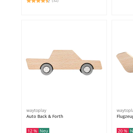
(52)
waytoplay
waytopl
Auto Back & Forth
Flugzeu
12 %
Neu
20 %
N