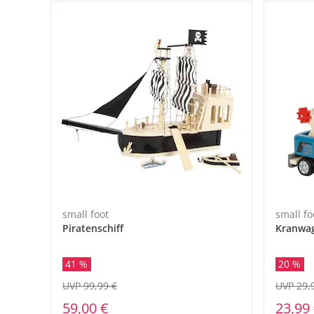
small foot
small fo
Piratenschiff
Kranwag
41 %
20 %
UVP 99,99 €
UVP 29,
59,00 €
23,99