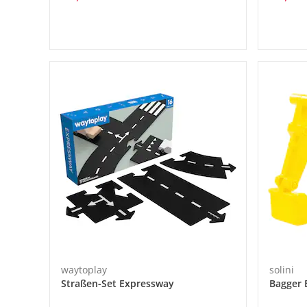
waytoplay
solini
Straßen-Set Expressway
Bagger 