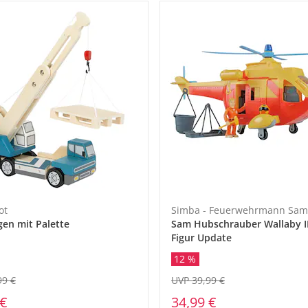
ot
Simba - Feuerwehrmann Sam
en mit Palette
Sam Hubschrauber Wallaby II
Figur Update
12 %
99 €
UVP 39,99 €
 €
34,99 €