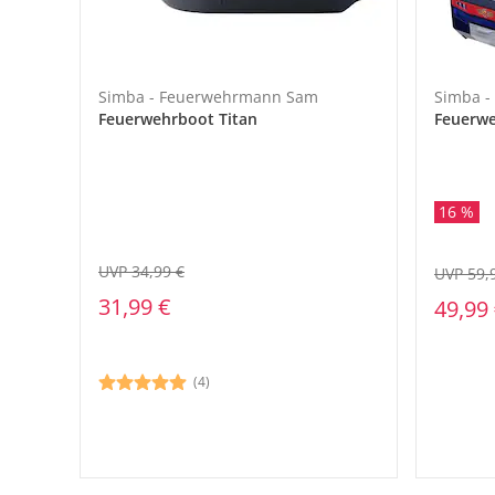
Simba - Feuerwehrmann Sam
Simba 
Feuerwehrboot Titan
Feuerwe
16 %
UVP 34,99 €
UVP 59,
31,99 €
49,99
(4)