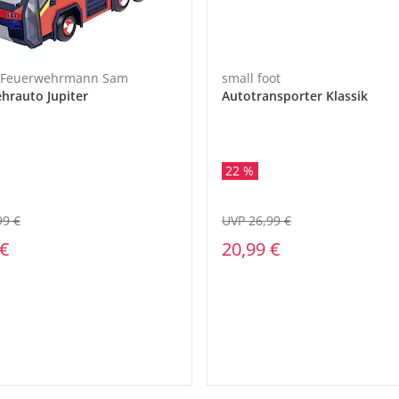
- Feuerwehrmann Sam
small foot
hrauto Jupiter
Autotransporter Klassik
22 %
99 €
UVP 26,99 €
 €
20,99 €