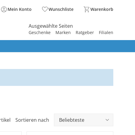
Mein Konto
Wunschliste
Warenkorb
Ausgewählte Seiten
Geschenke
Marken
Ratgeber
Filialen
spirieren
spirieren
spirieren
spirieren
spirieren
spirieren
spirieren
spirieren
spirieren
tikel
Sortieren nach