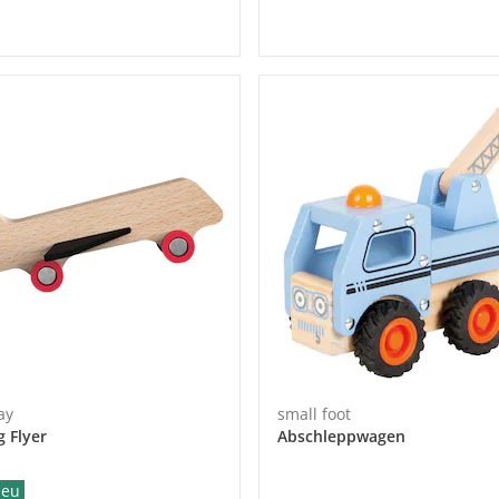
ay
small foot
g Flyer
Abschleppwagen
eu