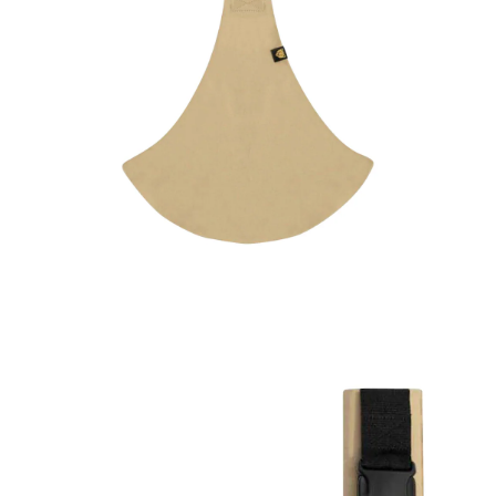
WILDRIDE
Hüfttrage Classic classic beige
(22)
16 %
UVP 79,00 €
65,99 €