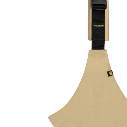
inkl. MwSt. und zzgl.
Versandkosten
32 PAYBACK Basis°Punkte
sammeln
Variante
classic beige
+ 1
In den Warenkorb
Lieferung nach Hause
Jetzt vorbestellen - bald lieferbar
Filialabholung
Einen Moment bitte...