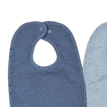
blau
(6)
16,99 €
inkl. MwSt. und zzgl.
Versandkosten
8 PAYBACK Basis°Punkte
sammeln
Variante
blau
In den Warenkorb
Lieferung nach Hause
Sofort lieferbar - in 2-3 Werktagen bei Dir