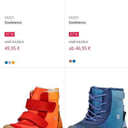
VADO
VADO
Stiefelette
Stiefelette
37 %
37 %
UVP 79,95 €
UVP 74,95 €
49,95 €
ab
46,95 €