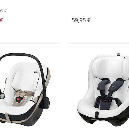
99 €
 €
59,95 €