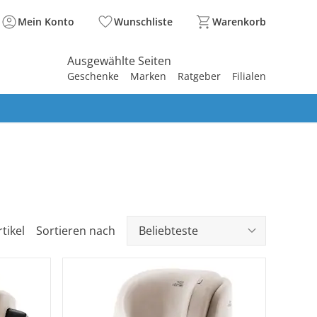
Mein Konto
Wunschliste
Warenkorb
Ausgewählte Seiten
Geschenke
Marken
Ratgeber
Filialen
spirieren
spirieren
spirieren
spirieren
spirieren
spirieren
spirieren
spirieren
spirieren
tikel
Sortieren nach