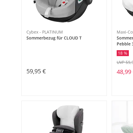
Cybex - PLATINUM
Maxi-Co
Sommerbezug für CLOUD T
Sommerb
Pebble 
18 %
UVP 59,
59,95 €
48,99