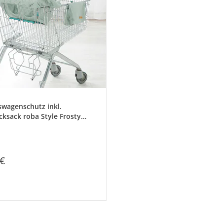
swagenschutz inkl.
cksack roba Style Frosty
 €