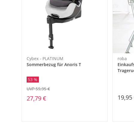
Cybex - PLATINUM
roba
Sommerbezug für Anoris T
Einkauf
Trageru
green
53 %
UVP 59,95 €
19,95
27,79 €