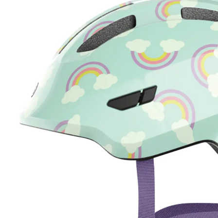
32 %
UVP 49,95 €
ab
33,99 €
inkl. MwSt. und zzgl.
Versandkosten
16 PAYBACK Basis°Punkte
sammeln
Variante
blue rainbow
Größe
In den Warenkorb