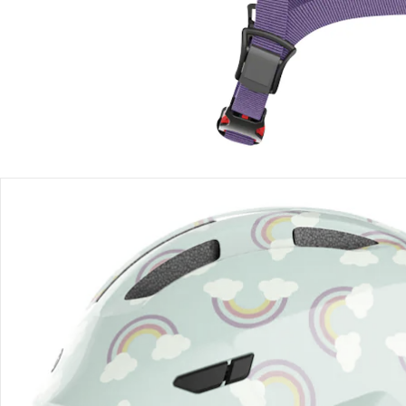
Lieferung nach Hause
Sofort lieferbar - in 2-3 Werktagen bei Dir
Filialabholung
Einen Moment bitte...
Produktbeschreibung
Hinweise, Siegel & Hersteller
Bewertungen