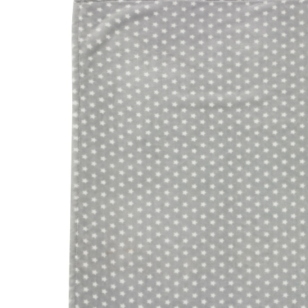
(38)
19,90 €
inkl. MwSt. und zzgl.
Versandkosten
9 PAYBACK Basis°Punkte
sammeln
Variante
Stars silber
In den Warenkorb
Lieferung nach Hause
Sofort lieferbar - in 2-3 Werktagen bei Dir