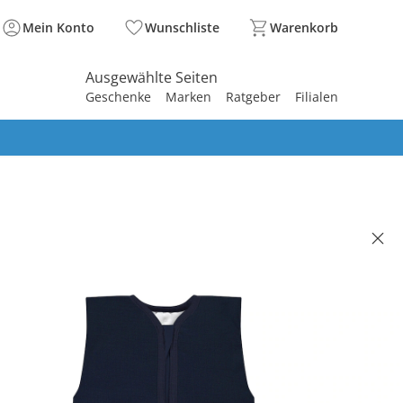
Mein Konto
Wunschliste
Warenkorb
Ausgewählte Seiten
Geschenke
Marken
Ratgeber
Filialen
spirieren
spirieren
spirieren
spirieren
spirieren
spirieren
spirieren
spirieren
spirieren
ahresschlafsack 4-Season Mull
OG poseidon
(7)
39,90 €
. und zzgl.
Versandkosten