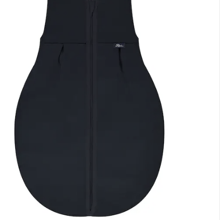
rt lieferbar - in 2-3 Werktagen bei Dir
lialabholung
nen Moment bitte...