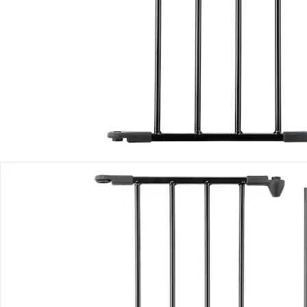
Filialabholung
Einen Moment bitte...
Produktbeschreibung
Produktdetails
Hinweise, Siegel & Hersteller
Bewertungen