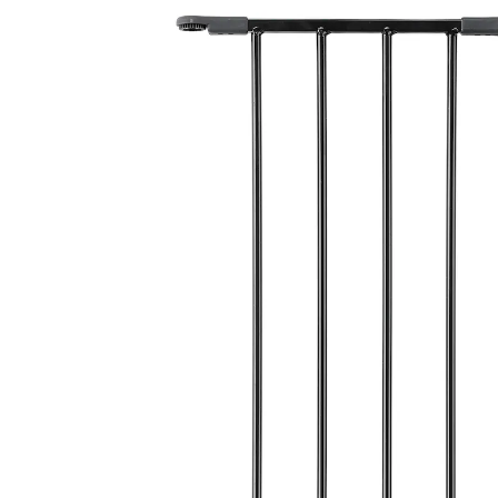
36 %
UVP 32,95 €
20,99 €
inkl. MwSt. und zzgl.
Versandkosten
10 PAYBACK Basis°Punkte
sammeln
Variante
In den Warenkorb
Lieferung nach Hause
Lieferbar - in 2 Wochen bei Dir