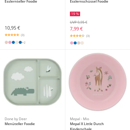
Esslernteller Foodie
Esslernschüssel Foodie
19 %
UVP 9,95 €
10,95 €
7,99 €
(3)
(3)
+2
Done by Deer
Mepal - Mio
Menüteller Foodie
Mepal X Little Dutch
Kinderschale