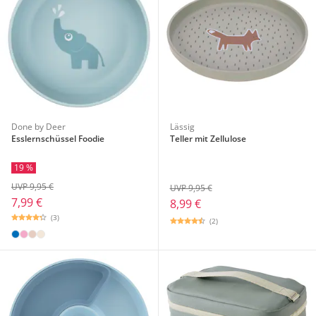
Done by Deer
Lässig
Esslernschüssel Foodie
Teller mit Zellulose
19 %
UVP 9,95 €
UVP 9,95 €
7,99 €
8,99 €
(3)
(2)