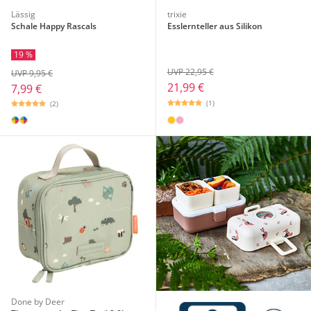
Lässig
trixie
Schale Happy Rascals
Esslernteller aus Silikon
19 %
UVP 22,95 €
UVP 9,95 €
21,99 €
7,99 €
(1)
(2)
Done by Deer