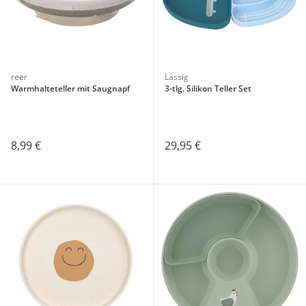
reer
Lässig
Warmhalteteller mit Saugnapf
3-tlg. Silikon Teller Set
8,99 €
29,95 €