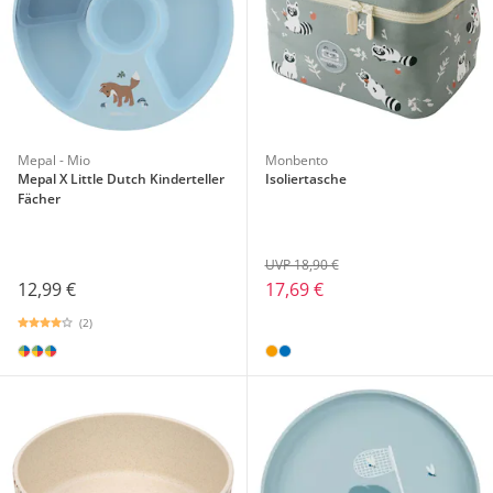
Mepal - Mio
Monbento
Mepal X Little Dutch Kinderteller
Isoliertasche
Fächer
UVP 18,90 €
12,99 €
17,69 €
(2)