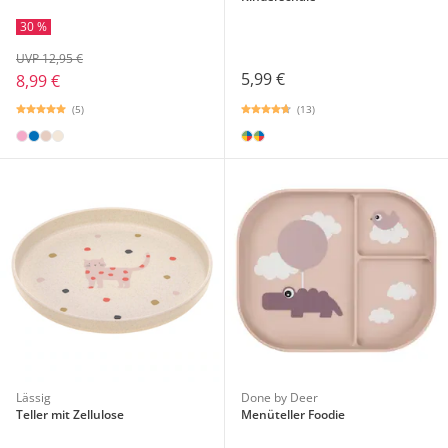
30 %
UVP 12,95 €
5,99 €
8,99 €
(13)
(5)
Lässig
Done by Deer
Teller mit Zellulose
Menüteller Foodie