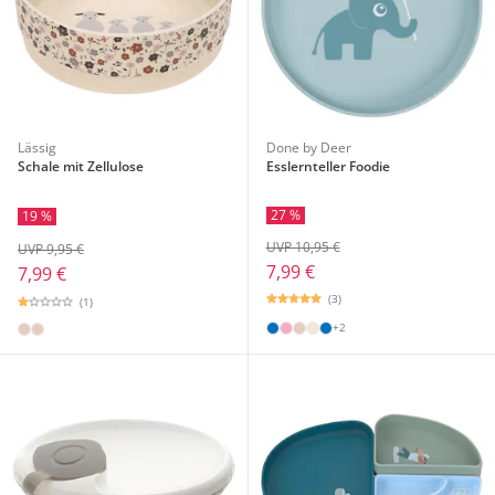
Lässig
Done by Deer
Schale mit Zellulose
Esslernteller Foodie
27 %
19 %
UVP 10,95 €
UVP 9,95 €
7,99 €
7,99 €
(3)
(1)
+2