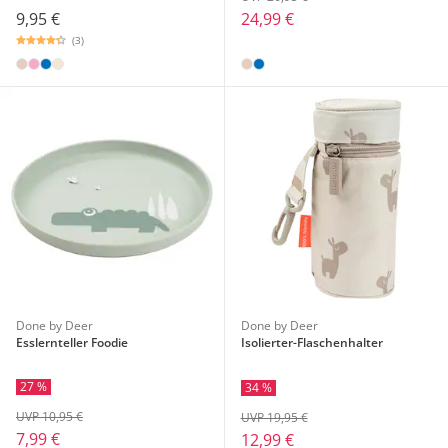
9,95 €
24,99 €
(3)
Done by Deer
Done by Deer
Esslernteller Foodie
Isolierter-Flaschenhalter
27 %
34 %
UVP 10,95 €
UVP 19,95 €
7,99 €
12,99 €