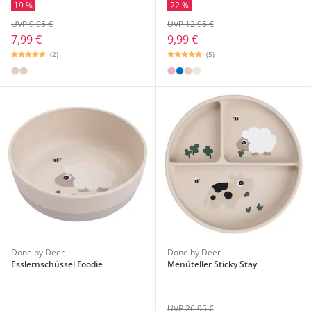
19 %
22 %
UVP 9,95 €
UVP 12,95 €
7,99 €
9,99 €
(2)
(5)
Done by Deer
Done by Deer
Esslernschüssel Foodie
Menüteller Sticky Stay
UVP 26,95 €