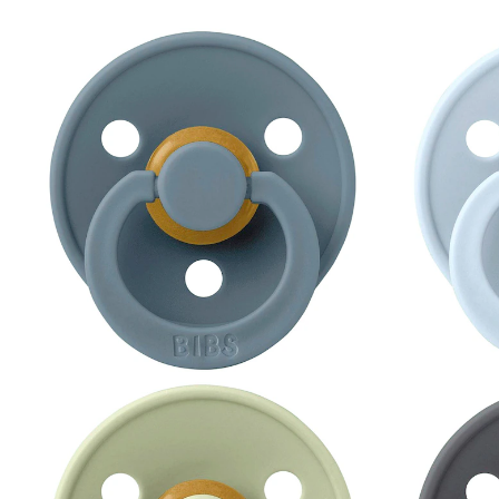
blau/grün/hellblau/grau
(1)
14 %
UVP 19,95 €
16,99 €
inkl. MwSt. und zzgl.
Versandkosten
8 PAYBACK Basis°Punkte
sammeln
Variante
blau/grün/hellblau/grau
In den Warenkorb
Lieferung nach Hause