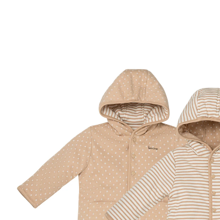
Exklusiv
19,99 €
inkl. MwSt. und zzgl.
Versandkosten
9 PAYBACK Basis°Punkte
sammeln
Größe
Größenberater
In den Warenkorb
Lieferung nach Hause
Sofort lieferbar - in 2-3 Werktagen bei Dir