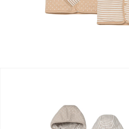
Filialabholung
Einen Moment bitte...
Produktbeschreibung
Produktdetails
Hinweise, Siegel & Hersteller
Bewertungen