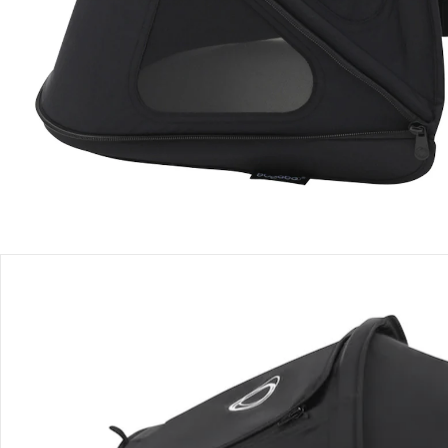
Filialabholung
Einen Moment bitte...
Produktbeschreibung
Produktdetails
Hinweise, Siegel & Hersteller
Bewertungen