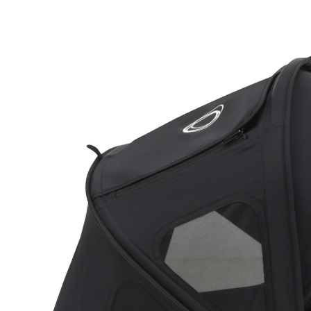
Breezy Sonnendach midnight black
38 %
UVP 99,95 €
61,39 €
inkl. MwSt. und zzgl.
Versandkosten
30 PAYBACK Basis°Punkte
sammeln
Variante
midnight black
+ 2
In den Warenkorb
Lieferung nach Hause
Sofort lieferbar - in 2-3 Werktagen bei Dir