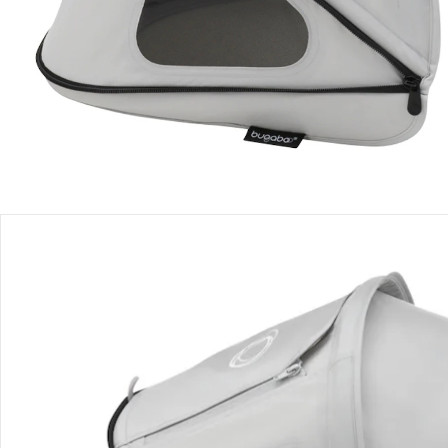
Filialabholung
Einen Moment bitte...
Produktbeschreibung
Produktdetails
Hinweise, Siegel & Hersteller
Bewertungen