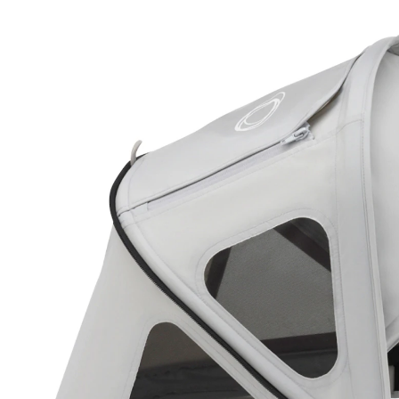
Breezy Sonnendach misty grey
38 %
UVP 99,95 €
61,39 €
inkl. MwSt. und zzgl.
Versandkosten
30 PAYBACK Basis°Punkte
sammeln
Variante
misty grey
+ 2
In den Warenkorb
Lieferung nach Hause
Sofort lieferbar - in 2-3 Werktagen bei Dir