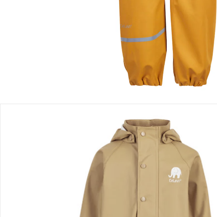
Lieferung nach Hause
Sofort lieferbar - in 2-3 Werktagen bei Dir
Filialabholung
Einen Moment bitte...
Produktbeschreibung
Produktdetails
Hinweise, Siegel & Hersteller