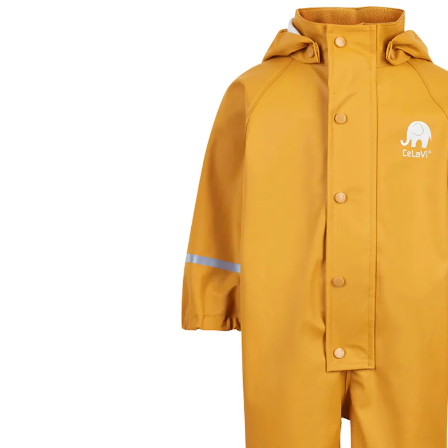
Regenanzug mit abnehmbarer Kapuze gelb
54,95 €
inkl. MwSt. und zzgl.
Versandkosten
27 PAYBACK Basis°Punkte
sammeln
Variante
gelb
Größe
Größenberater
In den Warenkorb