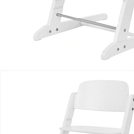
Einen Moment bitte...
Produktbeschreibung
Produktdetails
Produktvideos
Hinweise, Siegel & Hersteller