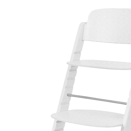
169,95 €
inkl. MwSt. und zzgl.
Versandkosten
84 PAYBACK Basis°Punkte
sammeln
Variante
all white
In den Warenkorb
Lieferung nach Hause
Lieferbar - in 2-4 Werktagen bei Dir
Filialabholung