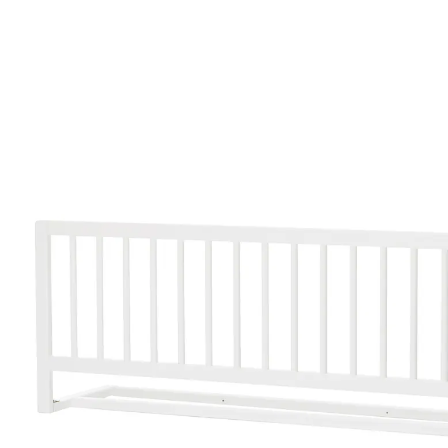
(75)
85,90 €
inkl. MwSt. und zzgl.
Versandkosten
42 PAYBACK Basis°Punkte
sammeln
Variante
weiß
In den Warenkorb
Lieferung nach Hause
Lieferbar - in 2-4 Werktagen bei Dir