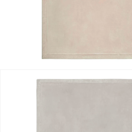
Lieferung nach Hause
Sofort lieferbar - in 2-3 Werktagen bei Dir
Filialabholung
Einen Moment bitte...
Produktbeschreibung
Produktdetails