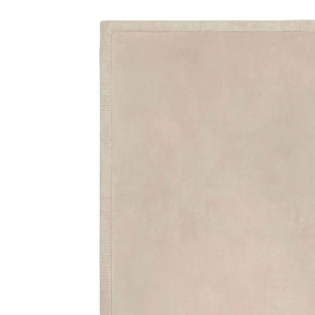
beige
(15)
99,99 €
inkl. MwSt. und zzgl.
Versandkosten
Gratis Versand
Bei einer Bestellung mit diesem Artikel schenken wir
Dir die Versandkosten.
*gilt nicht in Kombination mit Speditionsartikeln.
49 PAYBACK Basis°Punkte
sammeln
Variante
beige
In den Warenkorb