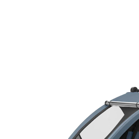
Fahrradanhänger Dryk Duo Plus Dark Blue
(3)
UVP 529,90 €
476,99 €
inkl. MwSt. und zzgl.
Versandkosten
238 PAYBACK Basis°Punkte
sammeln
Variante
Dark Blue
In den Warenkorb
Lieferung nach Hause
Lieferbar - in 2-4 Werktagen bei Dir