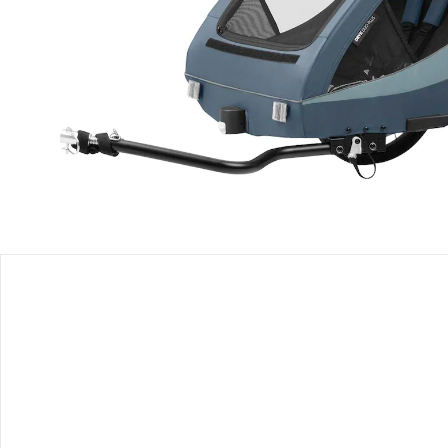
Filialabholung
Einen Moment bitte...
Produktbeschreibung
Produktdetails
Produktvideos
Hinweise, Siegel & Hersteller