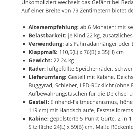
Unkompliziert wechselt das Gefährt bei Bed
Auf einer Breite von 79 Zentimetern bietet 
Altersempfehlung:
ab 6 Monaten; mit s
Belastbarkeit:
je Kind 22 kg, zusätzliche
Verwendung:
als Fahrradanhänger oder
Klappmaß:
110,5(L) x 76(B) x 35(H) cm
Gewicht:
22,24 kg
Räder:
luftgefüllte Speichenräder, schw
Lieferumfang:
Gestell mit Kabine, Deich
Buggyrad, Schieber, LED-Rücklicht (ohne B
Aufbewahrungstaschen für die Deichsel 
Gestell:
Einhand-Faltmechanismus, höhenv
119 cm) mit Handschlaufe, Feststellbrems
Kabine:
gepolsterte 5-Punkt-Gurte, 2-in
Sitzfläche 24(L) x 59(B) cm, Maße Rückenl