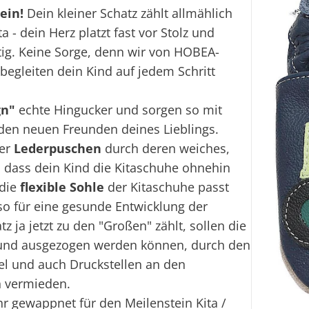
ein!
Dein kleiner Schatz zählt allmählich
a - dein Herz platzt fast vor Stolz und
tig. Keine Sorge, denn wir von HOBEA-
egleiten dein Kind auf jedem Schritt
gn"
echte Hingucker und sorgen so mit
i den neuen Freunden deines Lieblings.
der
Lederpuschen
durch deren weiches,
 dass dein Kind die Kitaschuhe ohnehin
 die
flexible Sohle
der Kitaschuhe passt
o für eine gesunde Entwicklung der
z ja jetzt zu den "Großen" zählt, sollen die
- und ausgezogen werden können, durch den
el und auch Druckstellen an den
h vermieden.
hr gewappnet für den Meilenstein Kita /