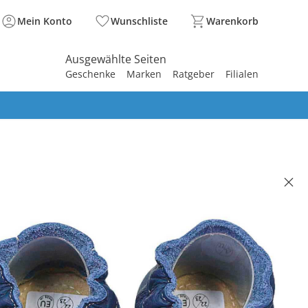
Mein Konto
Wunschliste
Warenkorb
Ausgewählte Seiten
Geschenke
Marken
Ratgeber
Filialen
spirieren
spirieren
spirieren
spirieren
spirieren
spirieren
spirieren
spirieren
spirieren
GERMANY
chuhe Traktor blau
41,95 €
. und zzgl.
Versandkosten
BACK Basis°Punkte
sammeln