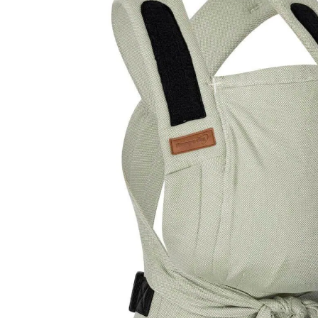
inkl. MwSt. und zzgl.
Versandkosten
69 PAYBACK Basis°Punkte
sammeln
Variante
Elba
+ 1
In den Warenkorb
Lieferung nach Hause
Lieferbar - in 4-5 Werktagen bei Dir
Versand durch Partner
Filialabholung