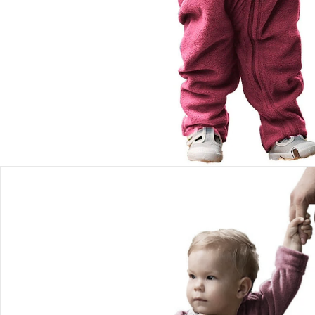
Lieferbar - in 4-5 Werktagen bei Dir
Versand durch Partner
Filialabholung
Einen Moment bitte...
Produktbeschreibung
Hinweise, Siegel & Hersteller
Bewertungen