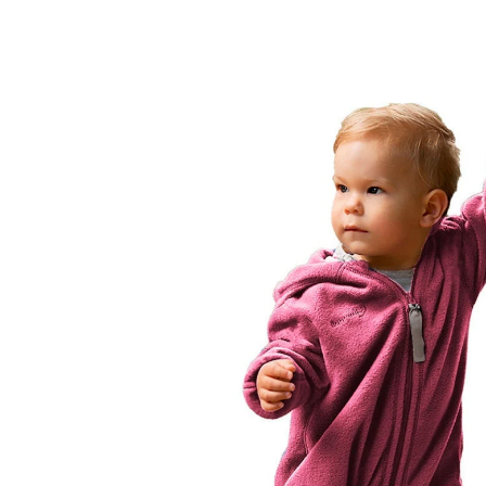
beere
34,99 €
inkl. MwSt. und zzgl.
Versandkosten
17 PAYBACK Basis°Punkte
sammeln
Variante
beere
Größe
In den Warenkorb
Lieferung nach Hause