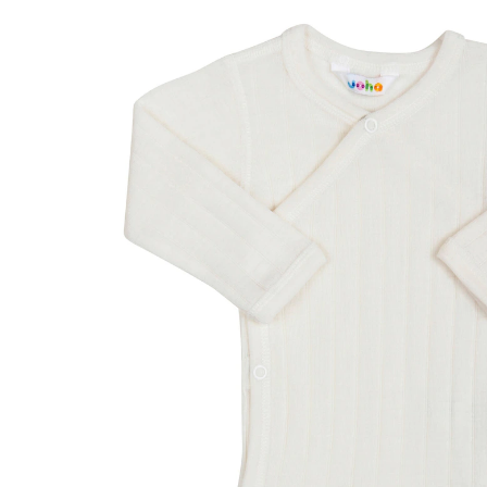
29,95 €
inkl. MwSt. und zzgl.
Versandkosten
14 PAYBACK Basis°Punkte
sammeln
Variante
natur
Größe
Größenberater
In den Warenkorb
Lieferung nach Hause