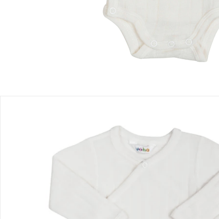
Sofort lieferbar - in 2-3 Werktagen bei Dir
Filialabholung
Einen Moment bitte...
Produktbeschreibung
Produktdetails
Hinweise, Siegel & Hersteller