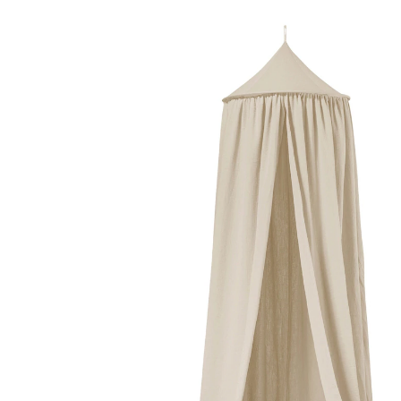
20 %
20% EXTRA
UVP 79,95 €
63,99 €
inkl. MwSt. und zzgl.
Versandkosten
31 PAYBACK Basis°Punkte
sammeln
Variante
sand
In den Warenkorb
Lieferung nach Hause
Sofort lieferbar - in 2-3 Werktagen bei Dir