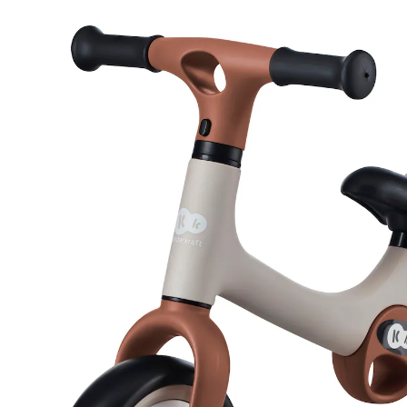
(5)
UVP 44,90 €
43,00 €
inkl. MwSt. und zzgl.
Versandkosten
21 PAYBACK Basis°Punkte
sammeln
Variante
desert beige
In den Warenkorb
Lieferung nach Hause
Sofort lieferbar - in 2-3 Werktagen bei Dir