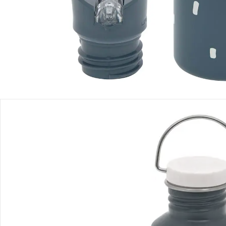
Filialabholung
Einen Moment bitte...
Produktbeschreibung
Produktdetails
Hinweise, Siegel & Hersteller
Bewertungen