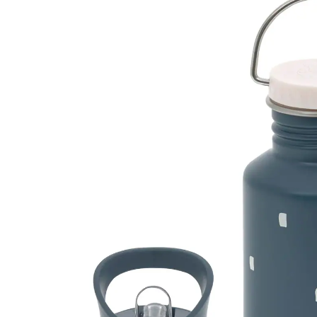
15 %
UVP 18,95 €
15,99 €
inkl. MwSt. und zzgl.
Versandkosten
7 PAYBACK Basis°Punkte
sammeln
Variante
blau
In den Warenkorb
Lieferung nach Hause
Sofort lieferbar - in 2-3 Werktagen bei Dir