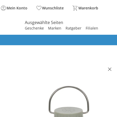
Mein Konto
Wunschliste
Warenkorb
Ausgewählte Seiten
Geschenke
Marken
Ratgeber
Filialen
spirieren
spirieren
spirieren
spirieren
spirieren
spirieren
spirieren
spirieren
spirieren
tahl-Trinkflasche Happy Prints
l braun
(25)
 €
99 €