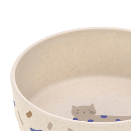
19 %
UVP 9,95 €
7,99 €
inkl. MwSt. und zzgl.
Versandkosten
3 PAYBACK Basis°Punkte
sammeln
Variante
beige / blau
In den Warenkorb
Lieferung nach Hause
Sofort lieferbar - in 2-3 Werktagen bei Dir