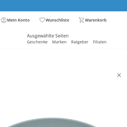
Mein Konto
Wunschliste
Warenkorb
Ausgewählte Seiten
Geschenke
Marken
Ratgeber
Filialen
spirieren
spirieren
spirieren
spirieren
spirieren
spirieren
spirieren
spirieren
spirieren
 mit Zellulose blau / Tiny Farmer
(9)
5 €
. und zzgl.
Versandkosten