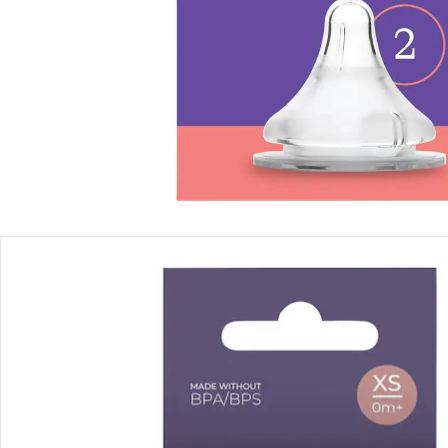
Filialabholung
Einen Moment bitte...
Produktbeschreibung
Produktdetails
Hinweise, Siegel & Hersteller
Bewertungen