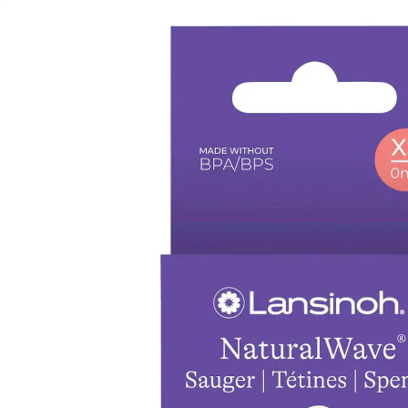
(52)
6,99 €
inkl. MwSt. und zzgl.
Versandkosten
3 PAYBACK Basis°Punkte
sammeln
Variante
XS
In den Warenkorb
Lieferung nach Hause
Sofort lieferbar - in 2-3 Werktagen bei Dir