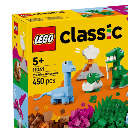
17 %
UVP 34,99 €
28,99 €
inkl. MwSt. und zzgl.
Versandkosten
14 PAYBACK Basis°Punkte
sammeln
In den Warenkorb
Lieferung nach Hause
Sofort lieferbar - in 2-3 Werktagen bei Dir
Filialabholung
Einen Moment bitte...