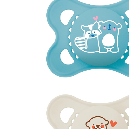
(32)
7,99 €
inkl. MwSt. und zzgl.
Versandkosten
3 PAYBACK Basis°Punkte
sammeln
Variante
Bär blau / Biber beige
In den Warenkorb
Lieferung nach Hause
Sofort lieferbar - in 2-3 Werktagen bei Dir