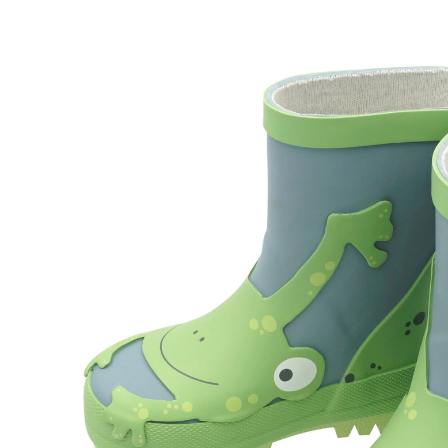
25,99 €
inkl. MwSt. und zzgl.
Versandkosten
12 PAYBACK Basis°Punkte
sammeln
Größe
Größenberater
In den Warenkorb
Lieferung nach Hause
Sofort lieferbar - in 2-3 Werktagen bei Dir
Filialabholung