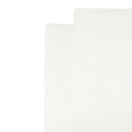
offwhite
(9)
10,99 €
9,99 €
inkl. MwSt. und zzgl.
Versandkosten
4 PAYBACK Basis°Punkte
sammeln
Variante
offwhite
In den Warenkorb
Lieferung nach Hause