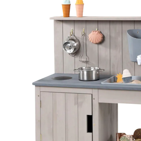
134,00 €
inkl. MwSt. und zzgl.
Versandkosten
67 PAYBACK Basis°Punkte
sammeln
Variante
warmgrau
In den Warenkorb
Lieferung nach Hause
Lieferbar - in > 5 Wochen bei Dir
Filialabholung