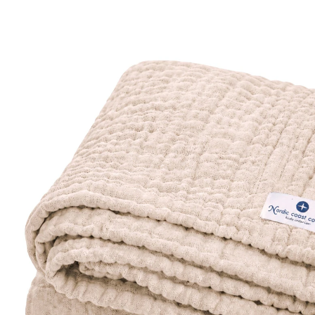
(13)
34,90 €
inkl. MwSt. und zzgl.
Versandkosten
17 PAYBACK Basis°Punkte
sammeln
Variante
natur
In den Warenkorb
Lieferung nach Hause
Sofort lieferbar - in 2-3 Werktagen bei Dir