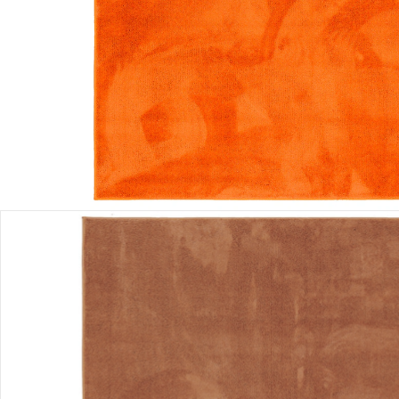
Lieferung nach Hause
Lieferbar - in 3-4 Werktagen bei Dir
Versand durch Partner
Filialabholung
Einen Moment bitte...
Produktbeschreibung
Hinweise, Siegel & Hersteller