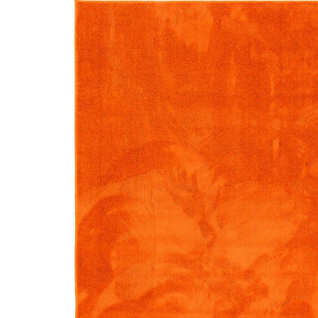
Orange
50 %
UVP 59,90 €
ab
29,90 €
inkl. MwSt. und zzgl.
Versandkosten
14 PAYBACK Basis°Punkte
sammeln
Variante
Orange
+ 7
Maße
In den Warenkorb