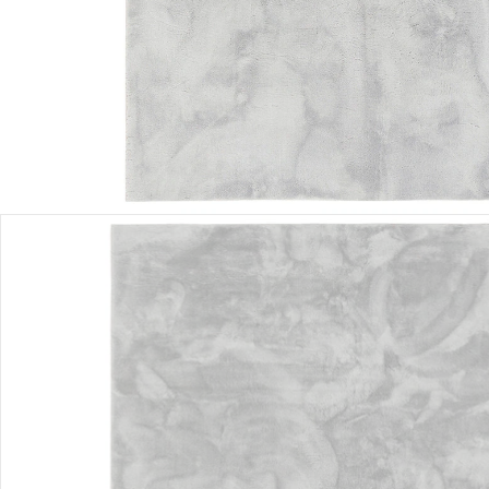
Lieferung nach Hause
Lieferbar - in 3-4 Werktagen bei Dir
Versand durch Partner
Filialabholung
Einen Moment bitte...
Produktbeschreibung
Hinweise, Siegel & Hersteller