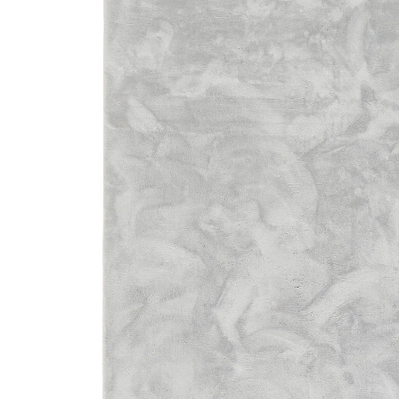
43 %
UVP 79,90 €
ab
44,90 €
inkl. MwSt. und zzgl.
Versandkosten
22 PAYBACK Basis°Punkte
sammeln
Variante
Grau
+ 2
Maße
In den Warenkorb