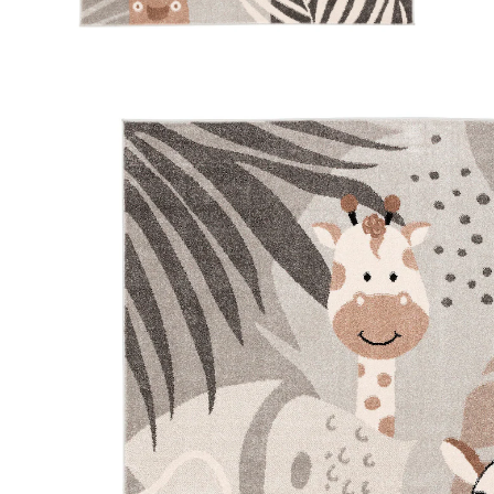
PERGAMON
Kinder Teppich Softstar Kids Safari Animal
Friends Grau
27 %
UVP 109,90 €
ab
79,90 €
inkl. MwSt. und zzgl.
Versandkosten
39 PAYBACK Basis°Punkte
sammeln
Variante
Grau
Maße