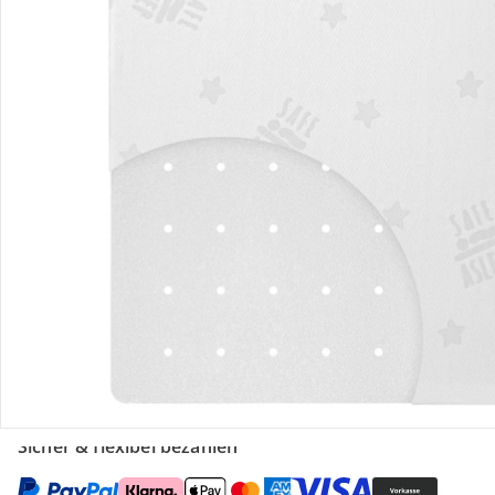
Retoure & Reklamation
Gutscheine & Aktionen
Kontakt & Service
Filialen & Beratung
Unternehmen
Sicher & flexibel bezahlen