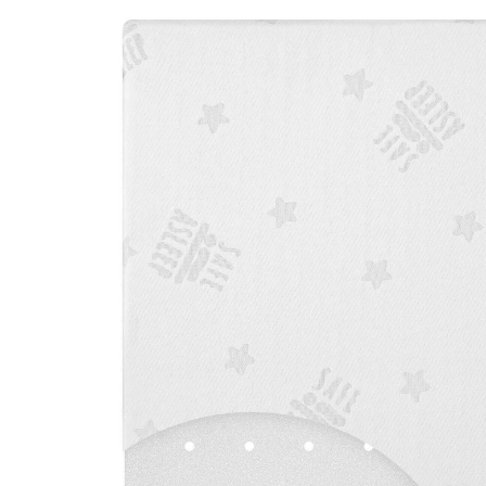
(17)
49,95 €
inkl. MwSt. und zzgl.
Versandkosten
24 PAYBACK Basis°Punkte
sammeln
In den Warenkorb
Lieferung nach Hause
Lieferbar - in 3-4 Werktagen bei Dir
Versand durch Partner
Filialabholung
Einen Moment bitte...